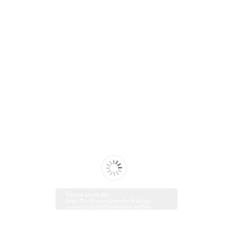
Cannot access file!
https://buch.naturgartenbuch.de/wp-
content/uploads/Probeseiten-mitText-
Leseprobe-4-1.pdf