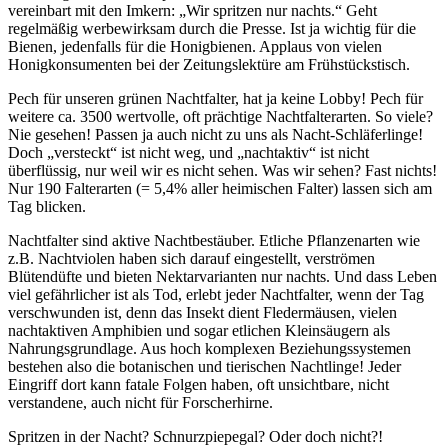
vereinbart mit den Imkern: „Wir spritzen nur nachts.“ Geht
regelmäßig werbewirksam durch die Presse. Ist ja wichtig für die
Bienen, jedenfalls für die Honigbienen. Applaus von vielen
Honigkonsumenten bei der Zeitungslektüre am Frühstückstisch.
Pech für unseren grünen Nachtfalter, hat ja keine Lobby! Pech für
weitere ca. 3500 wertvolle, oft prächtige Nachtfalterarten. So viele?
Nie gesehen! Passen ja auch nicht zu uns als Nacht-Schläferlinge!
Doch „versteckt“ ist nicht weg, und „nachtaktiv“ ist nicht
überflüssig, nur weil wir es nicht sehen. Was wir sehen? Fast nichts!
Nur 190 Falterarten (= 5,4% aller heimischen Falter) lassen sich am
Tag blicken.
Nachtfalter sind aktive Nachtbestäuber. Etliche Pflanzenarten wie
z.B. Nachtviolen haben sich darauf eingestellt, verströmen
Blütendüfte und bieten Nektarvarianten nur nachts. Und dass Leben
viel gefährlicher ist als Tod, erlebt jeder Nachtfalter, wenn der Tag
verschwunden ist, denn das Insekt dient Fledermäusen, vielen
nachtaktiven Amphibien und sogar etlichen Kleinsäugern als
Nahrungsgrundlage. Aus hoch komplexen Beziehungssystemen
bestehen also die botanischen und tierischen Nachtlinge! Jeder
Eingriff dort kann fatale Folgen haben, oft unsichtbare, nicht
verstandene, auch nicht für Forscherhirne.
Spritzen in der Nacht? Schnurzpiepegal? Oder doch nicht?!