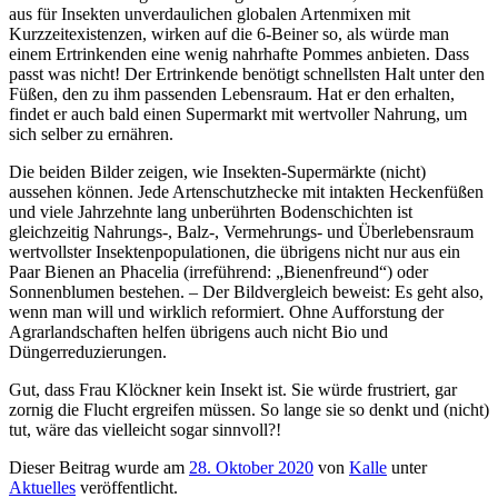
aus für Insekten unverdaulichen globalen Artenmixen mit
Kurzzeitexistenzen, wirken auf die 6-Beiner so, als würde man
einem Ertrinkenden eine wenig nahrhafte Pommes anbieten. Dass
passt was nicht! Der Ertrinkende benötigt schnellsten Halt unter den
Füßen, den zu ihm passenden Lebensraum. Hat er den erhalten,
findet er auch bald einen Supermarkt mit wertvoller Nahrung, um
sich selber zu ernähren.
Die beiden Bilder zeigen, wie Insekten-Supermärkte (nicht)
aussehen können. Jede Artenschutzhecke mit intakten Heckenfüßen
und viele Jahrzehnte lang unberührten Bodenschichten ist
gleichzeitig Nahrungs-, Balz-, Vermehrungs- und Überlebensraum
wertvollster Insektenpopulationen, die übrigens nicht nur aus ein
Paar Bienen an Phacelia (irreführend: „Bienenfreund“) oder
Sonnenblumen bestehen. – Der Bildvergleich beweist: Es geht also,
wenn man will und wirklich reformiert. Ohne Aufforstung der
Agrarlandschaften helfen übrigens auch nicht Bio und
Düngerreduzierungen.
Gut, dass Frau Klöckner kein Insekt ist. Sie würde frustriert, gar
zornig die Flucht ergreifen müssen. So lange sie so denkt und (nicht)
tut, wäre das vielleicht sogar sinnvoll?!
Dieser Beitrag wurde am
28. Oktober 2020
von
Kalle
unter
Aktuelles
veröffentlicht.