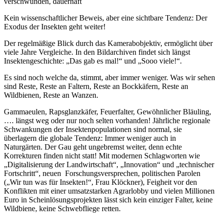
verschwunden, dauerhaft
Kein wissenschaftlicher Beweis, aber eine sichtbare Tendenz: Der
Exodus der Insekten geht weiter!
Der regelmäßige Blick durch das Kamerabobjektiv, ermöglicht über
viele Jahre Vergleiche. In den Bildarchiven findet sich längst
Insektengeschichte: „Das gab es mal!“ und „Sooo viele!“.
Es sind noch welche da, stimmt, aber immer weniger. Was wir sehen
sind Reste, Reste an Faltern, Reste an Bockkäfern, Reste an
Wildbienen, Reste an Wanzen.
Gammaeulen, Rapsglanzkäfer, Feuerfalter, Gewöhnlicher Bläuling,
…. längst weg oder nur noch selten vorhanden! Jährliche regionale
Schwankungen der Insektenpopulationen sind normal, sie
überlagern die globale Tendenz: Immer weniger auch in
Naturgärten. Der Gau geht ungebremst weiter, denn echte
Korrekturen finden nicht statt! Mit modernen Schlagworten wie
„Digitalisierung der Landwirtschaft“, „Innovation“ und „technischer
Fortschritt“, neuen Forschungsversprechen, politischen Parolen
(„Wir tun was für Insekten!“, Frau Klöckner), Feigheit vor den
Konflikten mit einer umsatzstarken Agrarlobby und vielen Millionen
Euro in Scheinlösungsprojekten lässt sich kein einziger Falter, keine
Wildbiene, keine Schwebfliege retten.