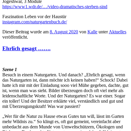
Jogeshwar, 3 Module
https://www1.wdr.de/…/video-dramatisches-sterben-sind
Faszination Leben vor der Haustür
instagram.com/naturgartenbuch.de/
Dieser Beitrag wurde am
8. August 2020
von
Kalle
unter
Aktuelles
veröffentlicht.
Ehrlich gesagt …….
Szene 1
Besuch in einem Naturgarten. Und danach? „Ehrlich gesagt, wenn
das Naturgarten ist, dann möchte ich keinen haben!“ Schock! Dabei
hatte ich mir mit der Einladung sooo viel Mühe gegeben, dachte, gut
ist, wenn man was sieht. Bilder überzeugen doch oft viel mehr als
leidenschaftliche Worte. Und der Naturgarten? Es war einer. Sogar
ein toller! Und der Besitzer erklärte viel, verständlich und gut und
mit Überzeugungskraft! Was war passiert?
„Wer für die Natur zu Hause etwas Gutes tun will, lässt im Garten
mehr Wildnis zu.“ So klingt es, oft gut gemeint, vereinfacht aber
unbedacht aus dem Munde von Umweltschützern, Ökologen und