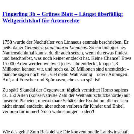
Fingerling 3b – Grünes Blatt – Längst überfällig:
Weltgerichtshof für Artenrechte
1758 wurde der Nachtfalter von Linnaeus erstmals beschrieben. Er
heißt daher
Geometra papilionaria Linnaeus
. So ein biologisches
Namensdenkmal kannst du dir auch setzen, wenn du etwas findest
und beschreibst, was noch keiner entdeckt hat. Keine Chance? Etwa
15.000 Arten werden weltweit jedes Jahr entdeckt, knapp 1,8
Millionen kennen wir, und noch ca. 20 Millionen sind unentdeckt –
manche sagen noch viel, viel mehr. Wahnsinnig – oder? Anfangen!
Auf, auf Forscher und Spürnasen, ehe es zu spät ist!
Zu spät? Skandal der Gegenwart:
täglich
vernichtet Homo sapiens
ca. 150 Arten (konservativste Zahl der Weltnaturschutzbehörde) auf
unserem Planeten, unersetzbare Schätze der Evolution, die meisten
nicht einmal entdeckt, aber schon verloren für Kinder und Enkel,
verloren für immer! Noch wahnsinniger – oder?!
Wie das geht? Zum Beispiel so: Die konventionelle Landwirtschaft