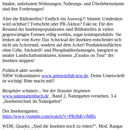
Intakte, unbelastete Wohnungen, Nahrungs- und Überlebensräume
sind ihre Forderungen!
Aber die Blühstreifen? Endlich ein Ausweg?! Stimmt: Umdenken
wird sichtbar!? Fortschritt oder PR-Aktion? Fakt ist: Für den
Bestand der Insektenpopulationen sind Blühstreifen in vielen
gegenwärtigen Formen völlig wertlos, sogar kontraproduktiv. Sie
lenken ab vom Kern: Das Schicksal der Insekten entscheidet sich
nicht am Ackerrand, sondern auf dem Acker! Produktionsflächen
ohne Gifte, Stickstoff- und Phosphatüberlastungen, integriert in
intakte Landschaftsstrukturen, können „Exodus on Tour“ der
Insekten stoppen!
Politisch aktiv werden
NRW Volksinitiative
www.artenvielfalt-nrw.de
. Deine Unterschrift
ist wichtig! Bitte macht mit!!
Biosphäre schützen – Vor der Haustür beginnen
www.naturgartenbuch.de
, Band 2, Naturgarten verstehen, 3.4
„Insektenschutz im Naturgarten“
Der Insektengarten:
https://www.youtube.com/watch?v=PRrIhKyjMBs
WDR, Quarks: „Sind die Insekten noch zu retten?“, Mod. Rangar