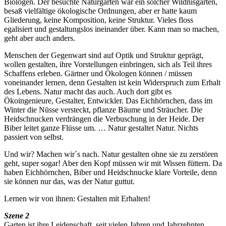
Biologen. Der besuchte Naturgarten war ein solcher Wildnisgarten,
besaß vielfältige ökologische Ordnungen, aber er hatte kaum
Gliederung, keine Komposition, keine Struktur. Vieles floss
egalisiert und gestaltungslos ineinander über. Kann man so machen,
geht aber auch anders.
Menschen der Gegenwart sind auf Optik und Struktur geprägt,
wollen gestalten, ihre Vorstellungen einbringen, sich als Teil ihres
Schaffens erleben. Gärtner und Ökologen können / müssen
voneinander lernen, denn Gestalten ist kein Widerspruch zum Erhalt
des Lebens. Natur macht das auch. Auch dort gibt es
Ökoingenieure, Gestalter, Entwickler. Das Eichhörnchen, dass im
Winter die Nüsse versteckt, pflanze Bäume und Sträucher. Die
Heidschnucken verdrängen die Verbuschung in der Heide. Der
Biber leitet ganze Flüsse um. … Natur gestaltet Natur. Nichts
passiert von selbst.
Und wir? Machen wir´s nach. Natur gestalten ohne sie zu zerstören
geht, super sogar! Aber den Kopf müssen wir mit Wissen füttern. Da
haben Eichhörnchen, Biber und Heidschnucke klare Vorteile, denn
sie können nur das, was der Natur guttut.
Lernen wir von ihnen: Gestalten mit Erhalten!
Szene 2
Garten ist ihre Leidenschaft, seit vielen Jahren und Jahrzehnten.