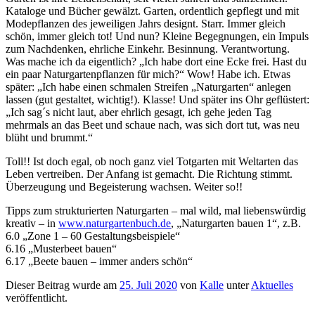
Kataloge und Bücher gewälzt. Garten, ordentlich gepflegt und mit
Modepflanzen des jeweiligen Jahrs designt. Starr. Immer gleich
schön, immer gleich tot! Und nun? Kleine Begegnungen, ein Impuls
zum Nachdenken, ehrliche Einkehr. Besinnung. Verantwortung.
Was mache ich da eigentlich? „Ich habe dort eine Ecke frei. Hast du
ein paar Naturgartenpflanzen für mich?“ Wow! Habe ich. Etwas
später: „Ich habe einen schmalen Streifen „Naturgarten“ anlegen
lassen (gut gestaltet, wichtig!). Klasse! Und später ins Ohr geflüstert:
„Ich sag´s nicht laut, aber ehrlich gesagt, ich gehe jeden Tag
mehrmals an das Beet und schaue nach, was sich dort tut, was neu
blüht und brummt.“
Toll!! Ist doch egal, ob noch ganz viel Totgarten mit Weltarten das
Leben vertreiben. Der Anfang ist gemacht. Die Richtung stimmt.
Überzeugung und Begeisterung wachsen. Weiter so!!
Tipps zum strukturierten Naturgarten – mal wild, mal liebenswürdig
kreativ – in
www.naturgartenbuch.de
, „Naturgarten bauen 1“, z.B.
6.0 „Zone 1 – 60 Gestaltungsbeispiele“
6.16 „Musterbeet bauen“
6.17 „Beete bauen – immer anders schön“
Dieser Beitrag wurde am
25. Juli 2020
von
Kalle
unter
Aktuelles
veröffentlicht.