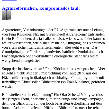
Agrarreförmchen, kompromisslos faul!
landwirtschaftliche
landwirtschaftliche
Produktionslandschaft
Produktionslandschaft
im
südwestlich
Agrarreform, Vereinbarungen der EU-Agrarminister unter Leitung
Großraum
von
von Frau Klöckner: Nix mit Green-Deel! Agrarreform? Entstanden
Düsseldorf;
Osnabrück
ähnlich
ist ein Reförmchen, das fast alles so lässt, wie es war. Jeder kann so
in
weiter wirtschaften, wie bisher. Pestizide, Düngung, das Abräumen
vielen
von artenreichen Landschaftselementen, alles geht weiter! Das
weiteren
Grundprinzip der Förderung landwirtschaftlicher Produktion nach
Regionen
Flächengrößen ohne verbindliche ökologische Standards bleibt
der
Republik
weitgehend unangetastet.
Stopp der Insektenverluste? Frau Klöckner hat´s versprochen. Aber
so geht´s nicht! Mit der Umschichtung von (nur) 20 % aus der
Flächenförderung in ökologisch nachhaltige Förderprogramme mit
freiwilligem Abruf sollen Blühstreifen (so Frau Klöckner) gefördert
werden.
Blühstreifen zur Insektenrettung? Ein Öko-Scherz! Völlig wertlos in
der jetzigen Form, aber eine gute Marketing- und Imagekampagne,
denn der Blick wird von der hoch belasteten Ackerfläche auf den
bunten Ackerrand gelenkt. Pfiffig! – Blühstreifen, meist bestehend