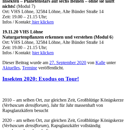
Insekten – Planetenstars auf sechs Beinen – ohne sie läuft
nichts!
(Modul 7)
Ort: VHS Löhne, 32584 Löhne, Alte Bünder Straße 14
Zeit: 19.00 – 21.15 Uhr;
Infos / Kontakt:
hier klicken
19.11.20 VHS Löhne
Naturgartenpflanzen erkennen und verstehen (Modul 6
)
Ort: VHS Löhne, 32584 Löhne, Alte Bünder Straße 14
Zeit: 19.00 – 21.15 Uhr;
Infos / Kontakt:
hier klicken
Dieser Beitrag wurde am
27. September 2020
von
Kalle
unter
Aktuelles
,
Termine
veröffentlicht.
Insekten 2020: Exodus on Tour!
2010 – am selben Ort, zur gleichen Zeit, Großblütige Königskerze
(
Verbascum densiflorum
), Jahr für Jahr massenhaft von
Rapsglanzkäfern besucht
2020 – am selben Ort, zur gleichen Zeit, Großblütige Königskerze
(
Verbascum densiflorum
), Rapsglanzkäfer vollständig