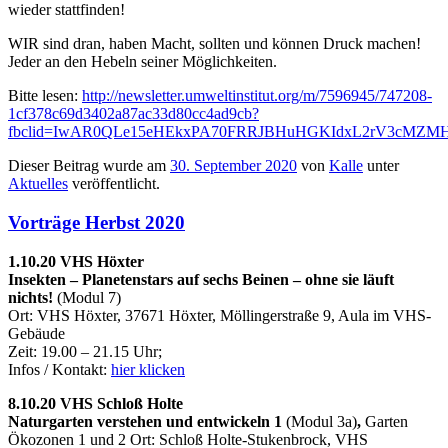
wieder stattfinden!
WIR sind dran, haben Macht, sollten und können Druck machen!
Jeder an den Hebeln seiner Möglichkeiten.
Bitte lesen:
http://newsletter.umweltinstitut.org/m/7596945/747208-
1cf378c69d3402a87ac33d80cc4ad9cb?
fbclid=IwAR0QLe15eHEkxPA70FRRJBHuHGKIdxL2rV3cMZMHb
Dieser Beitrag wurde am
30. September 2020
von
Kalle
unter
Aktuelles
veröffentlicht.
Vorträge Herbst 2020
1.10.20 VHS Höxter
Insekten – Planetenstars auf sechs Beinen – ohne sie läuft
nichts!
(Modul 7)
Ort: VHS Höxter, 37671 Höxter, Möllingerstraße 9, Aula im VHS-
Gebäude
Zeit: 19.00 – 21.15 Uhr;
Infos / Kontakt:
hier klicken
8.10.20 VHS Schloß Holte
Naturgarten verstehen und entwickeln 1
(Modul 3a)
,
Garten
Ökozonen 1 und 2 Ort: Schloß Holte-Stukenbrock, VHS